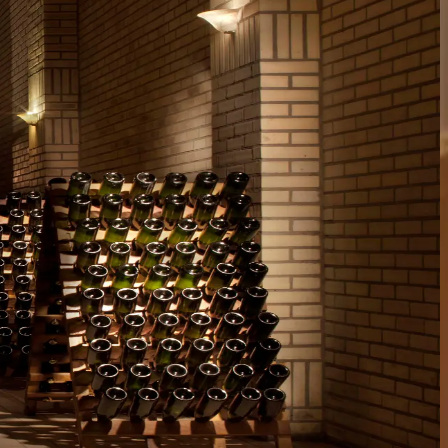
órias. Sinta o verdadeiro acolhimento da culinária típica italiana,
rso da nossa produção, entendendo cada etapa, da uva ao rótulo,
ção e encante-se.