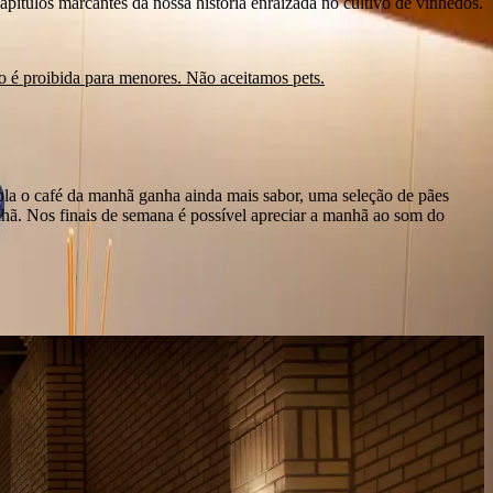
apítulos marcantes da nossa história enraizada no cultivo de vinhedos.
o é proibida para menores. Não aceitamos pets.
ola o café da manhã ganha ainda mais sabor, uma seleção de pães
anhã. Nos finais de semana é possível apreciar a manhã ao som do
utará de uma variedade de serviços, incluindo massagem, escalda pés