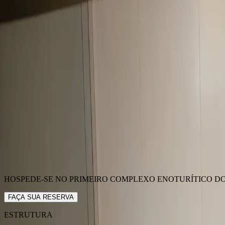
Enoboutique
Pousadas
Experiências
Eventos
Gastronomia
RESERVAR
EN
POUSADA STORIA
HOSPEDE-SE NO PRIMEIRO COMPLEXO ENOTURÍTICO DO
FAÇA SUA RESERVA
ESTRUTURA