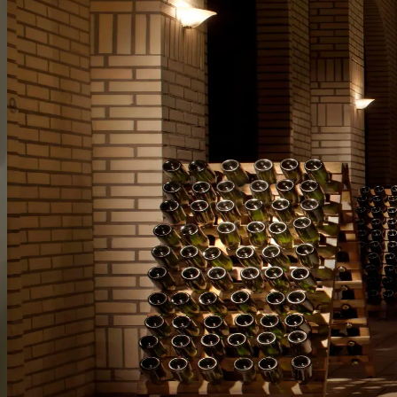
Gastronomia
Nos restaurantes Maria Valduga, LORO Cucina, LUI Gastrô Winebar e n
do Vale dos Vinhedos direto para o seu paladar.
Experiências
Na Casa Valduga, acreditamos que a experiência do vinho é completa
além de se aprofundar na história da Famiglia Valduga, conhecendo a