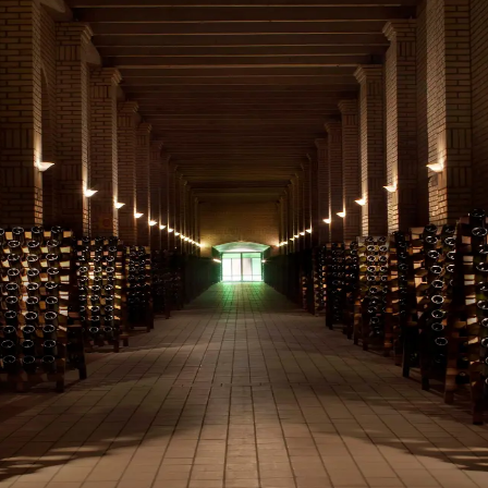
o NOI Gelato, cada sabor é uma ode à tradição e os aromas contam hist
 quando compartilhada. Por isso, convidamos você a mergulhar no unive
 maior cave de espumantes das Américas. Confira os tours com degusta