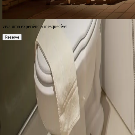
viva uma experiência inesquecível
Reserve
O Complexo
Enoboutique
Pousadas
POUSADA 130
POUSADA PREMIVM
POUSADA RAÍZES
POUSADA STORIA
POUSADA GRAN