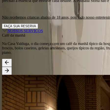
precisão a essência que envolve cada detalhe. A Pousada Storia não é 
Não recebemos crianças abaixo de 18 anos, pois todo nosso entretenim
FAÇA SUA RESERVA
NOSSOS SERVIÇOS
Café da manhã
Na Casa Valduga, o dia começa com um café da manhã típico da hospi
frescos, bolos caseiros, geleias artesanais, queijos típicos da regiã
piano.
Spa Vinotage
Com produtos feitos a base de sementes da casca da uva, ricos em res
e muito mais. Aproveite a oportunidade para se reconectar consigo m