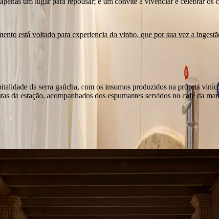
apenas um lugar para repousar; é um convite a vivenciar e celebrar os c
ento está voltado para experiencia do vinho, que por sua vez a ingestã
talidade da serra gaúcha, com os insumos produzidos na própria viníc
o, frutas da estação, acompanhados dos espumantes servidos no café da m
veratrol conhecidos por seus benefícios antienvelhecimento, você desfr
esmo em meio ao sossego e serenidade deste refúgio. (mediante reserva)