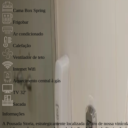
Cama Box Spring
Frigobar
Ar condicionado
Calefação
Ventilador de teto
Internet Wifi
Aquecimento central à gás
TV 32’
Sacada
Informações
A Pousada Storia, estrategicamente localizada dentro de nossa viníco