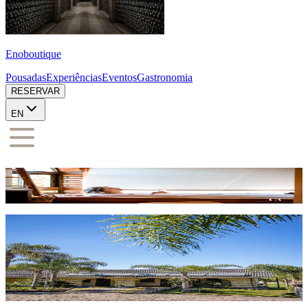
Enoboutique
Pousadas
Experiências
Eventos
Gastronomia
RESERVAR
EN
nossas pousadas
Reserve
POUSADA 130
Reservar
POUSADA PREMIVM
Reservar
POUSADA RAÍZES
Reservar
POUSADA STORIA
Reservar
POUSADA GRAN
Reservar
POUSADA LEOPOLDINA
Reservar